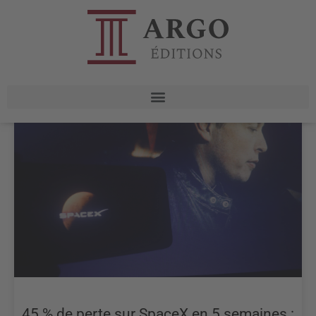
45 % de perte sur SpaceX en 5 semaines :