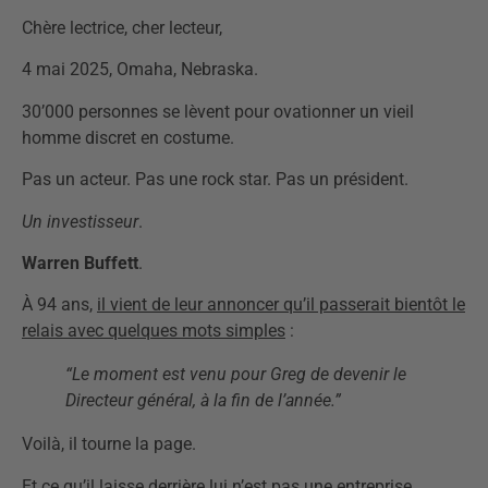
Chère lectrice, cher lecteur,
4 mai 2025, Omaha, Nebraska.
30’000 personnes se lèvent pour ovationner un vieil
homme discret en costume.
Pas un acteur. Pas une rock star. Pas un président.
Un investisseur
.
Warren Buffett
.
À 94 ans,
il vient de leur annoncer qu’il passerait bientôt le
relais
avec quelques mots simples
:
“Le moment est venu pour Greg de devenir le
Directeur général, à la fin de l’année.”
Voilà, il tourne la page.
Et ce qu’il laisse derrière lui n’est pas une entreprise…