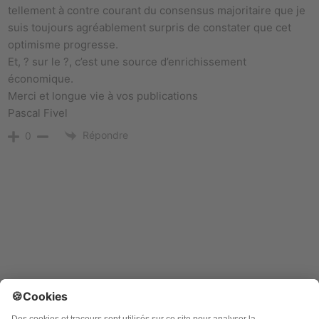
tellement à contre courant du consensus majoritaire que je
suis toujours agréablement surpris de constater que cet
optimisme progresse.
Et, ? sur le ?, c’est une source d’enrichissement
économique.
Merci et longue vie à vos publications
Pascal Fivel
Répondre
0