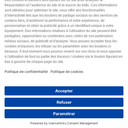
Argo Editions SA
3 rue du golf, Parc Innolin
33700 MERIGNAC CEDEX
Des questions ?
N’hésitez pas à
nous contacter